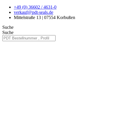
Zum
+49 (0) 36602 / 4631-0
Inhalt
verkauf@pdt-seals.de
springen
Mittelstraße 13 | 07554 Korbußen
Suche
Suche