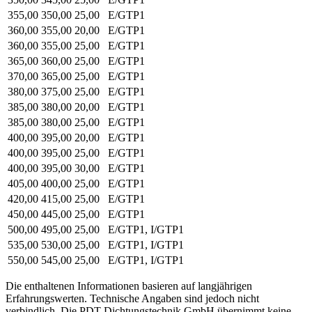
355,00
350,00
25,00
E/GTP1
360,00
355,00
20,00
E/GTP1
360,00
355,00
25,00
E/GTP1
365,00
360,00
25,00
E/GTP1
370,00
365,00
25,00
E/GTP1
380,00
375,00
25,00
E/GTP1
385,00
380,00
20,00
E/GTP1
385,00
380,00
25,00
E/GTP1
400,00
395,00
20,00
E/GTP1
400,00
395,00
25,00
E/GTP1
400,00
395,00
30,00
E/GTP1
405,00
400,00
25,00
E/GTP1
420,00
415,00
25,00
E/GTP1
450,00
445,00
25,00
E/GTP1
500,00
495,00
25,00
E/GTP1, I/GTP1
535,00
530,00
25,00
E/GTP1, I/GTP1
550,00
545,00
25,00
E/GTP1, I/GTP1
Die enthaltenen Informationen basieren auf langjährigen
Erfahrungswerten. Technische Angaben sind jedoch nicht
verbindlich. Die PDT Dichtungstechnik GmbH übernimmt keine