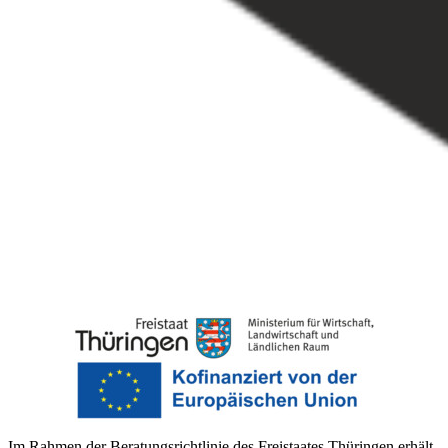
Im Rahmen der Beratungsrichtlinie des Freistaates Thüringen erhält