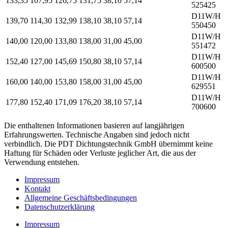
133,35
107,95
126,75
131,75
38,10
57,14
525425
D11W/H
139,70
114,30
132,99
138,10
38,10
57,14
550450
D11W/H
140,00
120,00
133,80
138,00
31,00
45,00
551472
D11W/H
152,40
127,00
145,69
150,80
38,10
57,14
600500
D11W/H
160,00
140,00
153,80
158,00
31,00
45,00
629551
D11W/H
177,80
152,40
171,09
176,20
38,10
57,14
700600
Die enthaltenen Informationen basieren auf langjährigen
Erfahrungswerten. Technische Angaben sind jedoch nicht
verbindlich. Die PDT Dichtungstechnik GmbH übernimmt keine
Haftung für Schäden oder Verluste jeglicher Art, die aus der
Verwendung entstehen.
Impressum
Kontakt
Allgemeine Geschäftsbedingungen
Datenschutzerklärung
Impressum