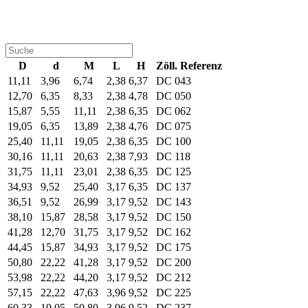
D
d
M
L
H
Zöll. Referenz
11,11
3,96
6,74
2,38
6,37
DC 043
12,70
6,35
8,33
2,38
4,78
DC 050
15,87
5,55
11,11
2,38
6,35
DC 062
19,05
6,35
13,89
2,38
4,76
DC 075
25,40
11,11
19,05
2,38
6,35
DC 100
30,16
11,11
20,63
2,38
7,93
DC 118
31,75
11,11
23,01
2,38
6,35
DC 125
34,93
9,52
25,40
3,17
6,35
DC 137
36,51
9,52
26,99
3,17
9,52
DC 143
38,10
15,87
28,58
3,17
9,52
DC 150
41,28
12,70
31,75
3,17
9,52
DC 162
44,45
15,87
34,93
3,17
9,52
DC 175
50,80
22,22
41,28
3,17
9,52
DC 200
53,98
22,22
44,20
3,17
9,52
DC 212
57,15
22,22
47,63
3,96
9,52
DC 225
60,33
19,05
50,80
3,96
9,52
DC 237