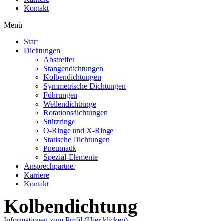
Kontakt
Menü
Start
Dichtungen
Abstreifer
Stangendichtungen
Kolbendichtungen
Symmetrische Dichtungen
Führungen
Wellendichtringe
Rotationsdichtungen
Stützringe
O-Ringe und X-Ringe
Statische Dichtungen
Pneumatik
Spezial-Elemente
Ansprechpartner
Karriere
Kontakt
Kolbendichtung
Informationen zum Profil (Hier klicken)