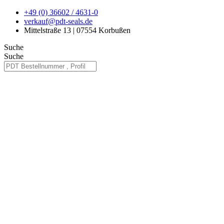
Zum
+49 (0) 36602 / 4631-0
Inhalt
verkauf@pdt-seals.de
springen
Mittelstraße 13 | 07554 Korbußen
Suche
Suche