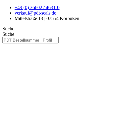
Zum
+49 (0) 36602 / 4631-0
Inhalt
verkauf@pdt-seals.de
springen
Mittelstraße 13 | 07554 Korbußen
Suche
Suche