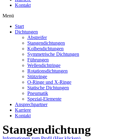
Kontakt
Menü
Start
Dichtungen
Abstreifer
Stangendichtungen
Kolbendichtungen
Symmetrische Dichtungen
Führungen
Wellendichtringe
Rotationsdichtungen
Stützringe
O-Ringe und X-Ringe
Statische Dichtungen
Pneumatik
Spezial-Elemente
Ansprechpartner
Karriere
Kontakt
Stangendichtung
Informationen zum Profil (Hier klicken)