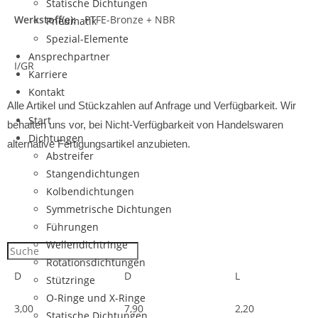
Statische Dichtungen
Werkstoff(e):
PTFE-Bronze + NBR
Pneumatik
Spezial-Elemente
Ansprechpartner
I/GR
Karriere
Kontakt
Alle Artikel und Stückzahlen auf Anfrage und Verfügbarkeit.
Wir
Start
behalten uns vor, bei Nicht-Verfügbarkeit von Handelswaren
Dichtungen
alternative Fertigungsartikel anzubieten.
Abstreifer
Stangendichtungen
Kolbendichtungen
Symmetrische Dichtungen
Führungen
Wellendichtringe
Rotationsdichtungen
D
D
L
Stützringe
O-Ringe und X-Ringe
3,00
7,90
2,20
Statische Dichtungen