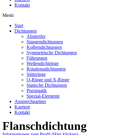
Kontakt
Menü
Start
Dichtungen
Abstreifer
Stangendichtungen
Kolbendichtungen
Symmetrische Dichtungen
Führungen
Wellendichtringe
Rotationsdichtungen
Stützringe
O-Ringe und X-Ringe
Statische Dichtungen
Pneumatik
Spezial-Elemente
Ansprechpartner
Karriere
Kontakt
Flanschdichtung
Informationen zum Profil (Hier klicken)