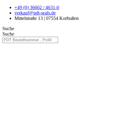
Zum
+49 (0) 36602 / 4631-0
Inhalt
verkauf@pdt-seals.de
springen
Mittelstraße 13 | 07554 Korbußen
Suche
Suche