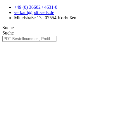
Zum
+49 (0) 36602 / 4631-0
Inhalt
verkauf@pdt-seals.de
springen
Mittelstraße 13 | 07554 Korbußen
Suche
Suche