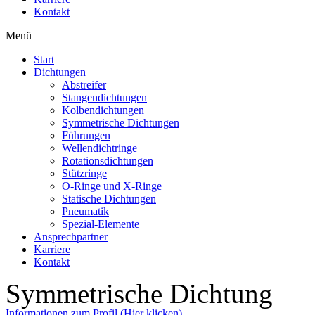
Kontakt
Menü
Start
Dichtungen
Abstreifer
Stangendichtungen
Kolbendichtungen
Symmetrische Dichtungen
Führungen
Wellendichtringe
Rotationsdichtungen
Stützringe
O-Ringe und X-Ringe
Statische Dichtungen
Pneumatik
Spezial-Elemente
Ansprechpartner
Karriere
Kontakt
Symmetrische Dichtung
Informationen zum Profil (Hier klicken)