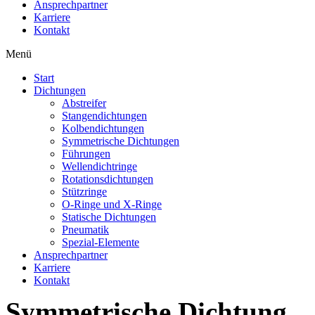
Ansprechpartner
Karriere
Kontakt
Menü
Start
Dichtungen
Abstreifer
Stangendichtungen
Kolbendichtungen
Symmetrische Dichtungen
Führungen
Wellendichtringe
Rotationsdichtungen
Stützringe
O-Ringe und X-Ringe
Statische Dichtungen
Pneumatik
Spezial-Elemente
Ansprechpartner
Karriere
Kontakt
Symmetrische Dichtung